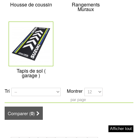
Housse de coussin
Rangements
Muraux
Tapis de sol (
garage )
Tri
Montrer
par page
Comparer (
0
)
Afficher tout