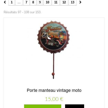
1
...
7
8
9
10
11
12
13
Résultats 97 - 108 sur 153.
Porte manteau vintage moto
15,00 €