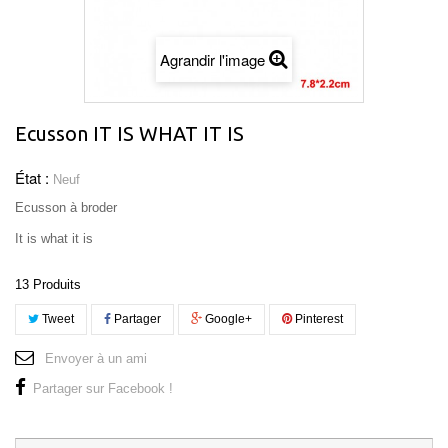
Agrandir l'image
Ecusson IT IS WHAT IT IS
État :
Neuf
Ecusson à broder
It is what it is
13
Produits
Tweet
Partager
Google+
Pinterest
Envoyer à un ami
Partager sur Facebook !