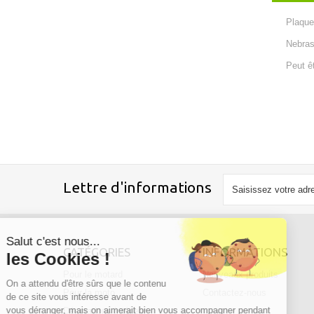
Plaque
Nebra
Peut êt
Lettre d'informations
Salut c'est nous...
CATÉGORIES
INFORMATIONS
les Cookies !
Pour le motard
Nouveaux produits
On a attendu d'être sûrs que le contenu
Pour la moto
Contactez-nous
de ce site vous intéresse avant de
vous déranger, mais on aimerait bien vous accompagner pendant
Décorations intérieur