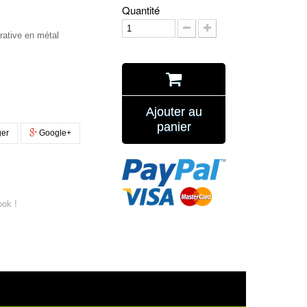
Quantité
rative en métal
Ajouter au
panier
ger
Google+
ook !