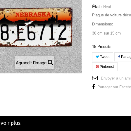
État :
Neuf
Plaque de voiture déco
Dimensions:
30 cm sur 15 cm
15
Produits
Tweet
Parta
Agrandir l'image
Pinterest
Envoyer à un ami
Partager sur Faceb
voir plus