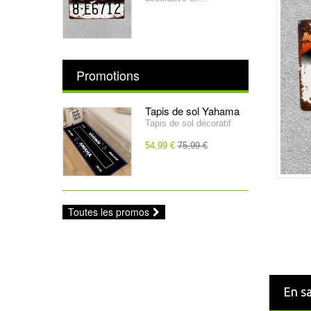
Promotions
Tapis de sol Yahama
Tapis de sol décoratif
54,99 €
75,99 €
Toutes les promos
En sa