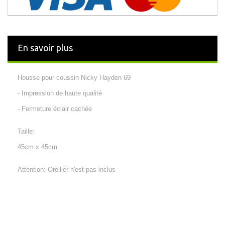
En savoir plus
Housse pour coussin
Nicky Hayden 69
- Impression de haute qualité
- Fermeture éclair cachée
Taille:
45cm x 45cm
Attention: Oreiller n'est pas inclus