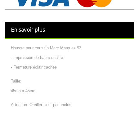
En savoir plus
Housse pour coussin Marc Marquez 93
- Impression de haute qualité
- Fermeture éclair cachée
Taille:
45cm x 45cm
Attention: Oreiller n'est pas inclus